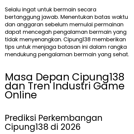
Selalu ingat untuk bermain secara
bertanggung jawab. Menentukan batas waktu
dan anggaran sebelum memulai permainan
dapat mencegah pengalaman bermain yang
tidak menyenangkan. Cipung138 memberikan
tips untuk menjaga batasan ini dalam rangka
mendukung pengalaman bermain yang sehat.
Masa Depan Cipung138
dan Tren Industri Game
Online
Prediksi Perkembangan
Cipung138 di 2026