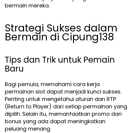
bermain mereka.
Strategi Sukses dalam
Bermain di Cipung138
Tips dan Trik untuk Pemain
Baru
Bagi pemula, memahami cara kerja
permainan slot dapat menjadi kunci sukses.
Penting untuk mengetahui aturan dan RTP
(Return to Player) dari setiap permainan yang
dipilih. Selain itu, memanfaatkan promo dan
bonus yang ada dapat meningkatkan
peluang menang.