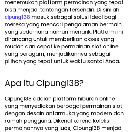
menemukan platform permainan yang tepat
bisa menjadi tantangan tersendiri. Di sinilah
masuk sebagai solusi ideal bagi
cipung138
mereka yang mencari pengalaman bermain
yang sederhana namun menarik. Platform ini
dirancang untuk memberikan akses yang
mudah dan cepat ke permainan slot online
yang beragam, menjadikannya sebagai
pilihan yang tepat untuk waktu santai Anda.
Apa itu Cipung138?
Cipung138 adalah platform hiburan online
yang menyediakan berbagai permainan slot
dengan desain antarmuka yang modern dan
ramah pengguna. Dikenal karena koleksi
permainannya yang luas, Cipung138 menjadi