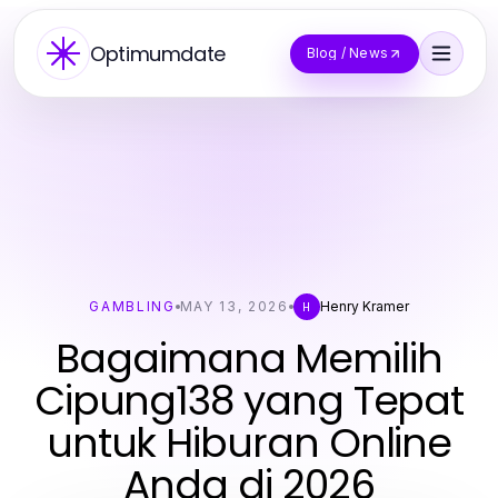
Optimumdate
Blog / News
GAMBLING
MAY 13, 2026
Henry Kramer
H
Bagaimana Memilih
Cipung138 yang Tepat
untuk Hiburan Online
Anda di 2026