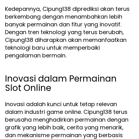
Kedepannya, Cipung138 diprediksi akan terus
berkembang dengan menambahkan lebih
banyak permainan dan fitur yang inovatif.
Dengan tren teknologi yang terus berubah,
Cipung138 diharapkan akan memanfaatkan
teknologi baru untuk memperbaiki
pengalaman bermain.
Inovasi dalam Permainan
Slot Online
Inovasi adalah kunci untuk tetap relevan
dalam industri game online. Cipung138 terus
berusaha menghadirkan permainan dengan
grafik yang lebih baik, cerita yang menarik,
dan mekanisme permainan yang berbasis